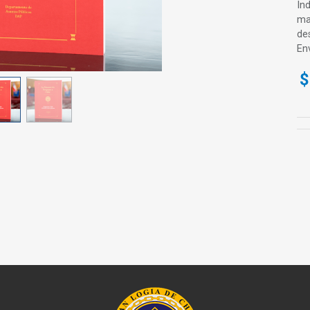
Ind
ma
de
En