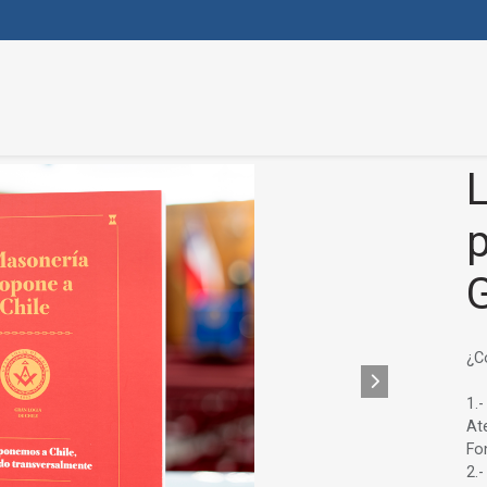
p
G
¿C
1.-
At
Fo
2.-