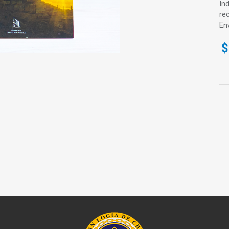
Ind
re
En