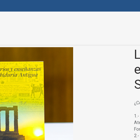
L
S
¿C
1.-
At
Fo
2.-